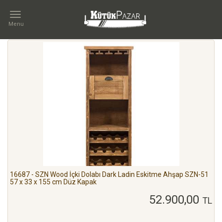
Menu
İLETIŞIM
Kategoriler
MARKA
Wood
16687 - SZN Wood İçki Dolabı Dark Ladin Eskitme Ahşap SZN-51
57 x 33 x 155 cm Düz Kapak
TÜR
52.900,00
TL
Dresuar