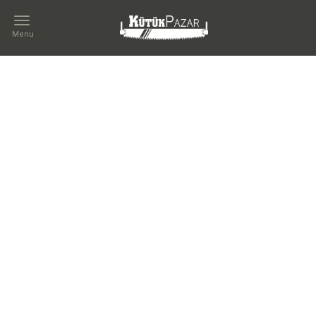
Menu
İLETIŞIM
Kategoriler
MARKA
Wood
TÜR
Tv