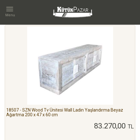
Menu
İLETIŞIM
Kategoriler
MARKA
Wood
18507 - SZN Wood Tv Ünitesi Wall Ladin Yaşlandırma Beyaz
Ağartma 200 x 47 x 60 cm
TÜR
83.270,00
TL
Tv