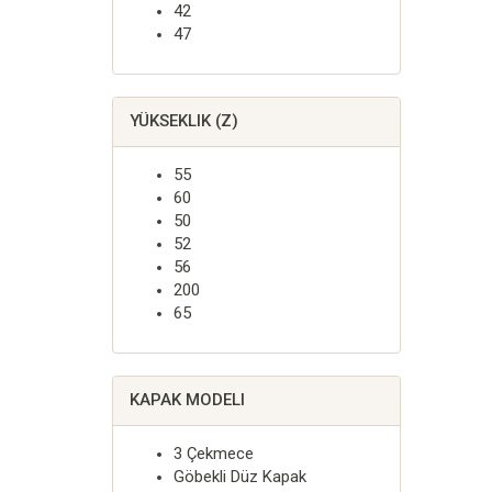
42
47
YÜKSEKLIK (Z)
55
60
50
52
56
200
65
KAPAK MODELI
3 Çekmece
Göbekli Düz Kapak