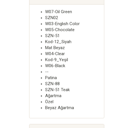
W07-Oil Green
SZN02
W03-Englısh Color
W05-Chocolate
SZN-51
Kod-12_Siyah
Mat Beyaz
W04-Clear
Kod-9_Yeşil
W06-Black
--
Patina
SZN-88
SZN-51 Teak
Ağartma
Özel
Beyaz Ağartma