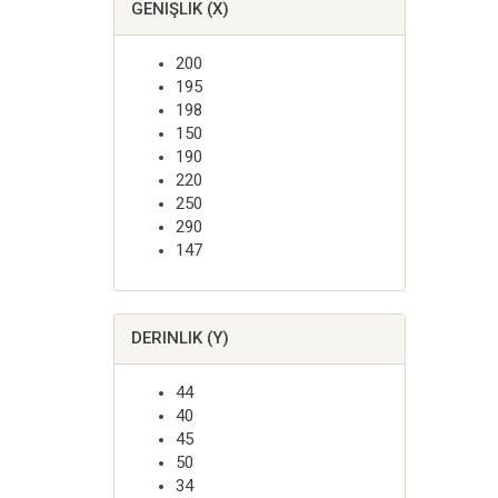
GENIŞLIK (X)
200
195
198
150
190
220
250
290
147
DERINLIK (Y)
44
40
45
50
34