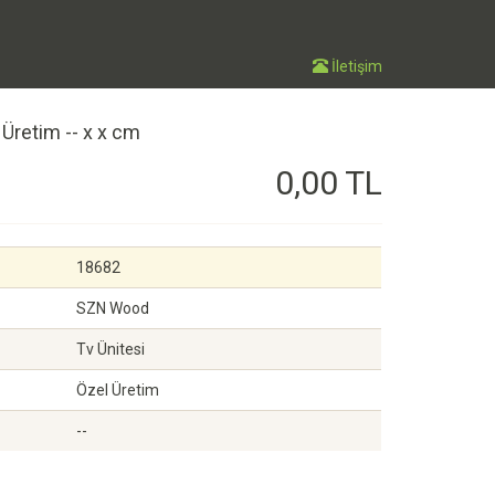
İletişim
Üretim -- x x cm
0,00 TL
18682
SZN Wood
Tv Ünitesi
Özel Üretim
--