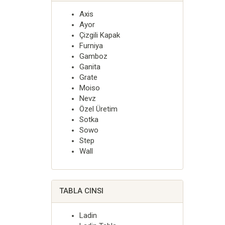
Axis
Ayor
Çizgili Kapak
Furniya
Gamboz
Ganita
Grate
Moiso
Nevz
Özel Üretim
Sotka
Sowo
Step
Wall
TABLA CINSI
Ladin