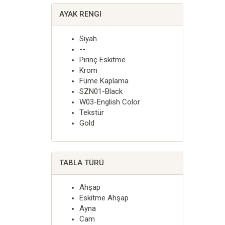
AYAK RENGI
Siyah
--
Pirinç Eskitme
Krom
Füme Kaplama
SZN01-Black
W03-English Color
Tekstür
Gold
TABLA TÜRÜ
Ahşap
Eskitme Ahşap
Ayna
Cam