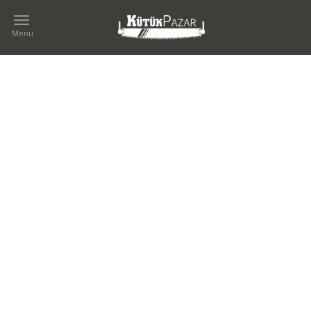
Menu
İLETIŞIM
Kategoriler
TÜR
Kütük
Sehpa
Orta
Sehpa
Yan
Sehpa
Zigon