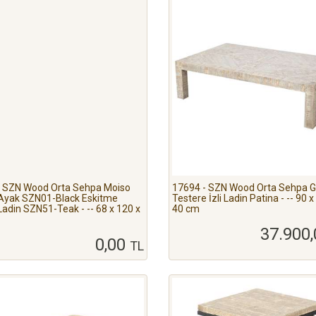
- SZN Wood Orta Sehpa Moiso
17694 - SZN Wood Orta Sehpa Ga
Ayak SZN01-Black Eskitme
Testere İzli Ladin Patina - -- 90 x
adin SZN51-Teak - -- 68 x 120 x
40 cm
37.900
0,00
TL