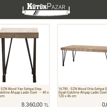
- SZN Wood Yan Sehpa Step
16790 - SZN Wood Orta Sehpa S
skitme Ahşap Ladin Özel - -- 40 x
Siyah Eskitme Ahşap Ladin Özel -
 cm
120 x 46 cm
8.360,00
0
TL