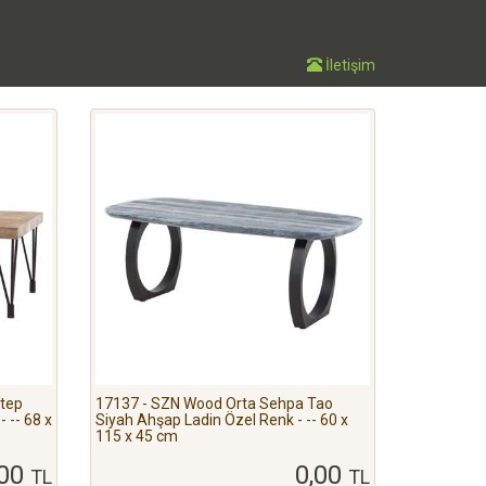
İletişim
tep
17137 - SZN Wood Orta Sehpa Tao
 -- 68 x
Siyah Ahşap Ladin Özel Renk - -- 60 x
115 x 45 cm
,00
0,00
TL
TL