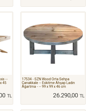
is --
17534 - SZN Wood Orta Sehpa
 x 45
Çanakkale -- Eskitme Ahşap Ladin
Ağartma - -- 99 x 99 x 46 cm
,00
26.290,00
TL
TL