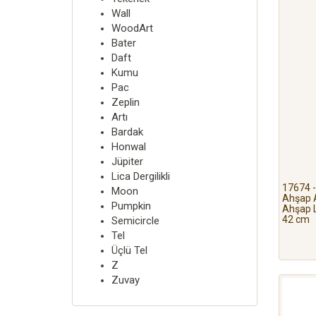
Wall
WoodArt
Bater
Daft
Kumu
Pac
Zeplin
Artı
Bardak
Honwal
Jüpiter
Lica Dergilikli
17674 
Moon
Ahşap 
Pumpkin
Ahşap L
42 cm
Semicircle
Tel
Üçlü Tel
Z
Zuvay