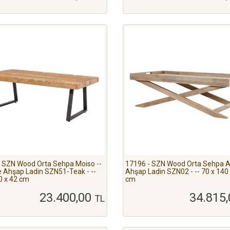
 SZN Wood Orta Sehpa Moiso --
17196 - SZN Wood Orta Sehpa Ax
 Ahşap Ladin SZN51-Teak - --
Ahşap Ladin SZN02 - -- 70 x 140
0 x 42 cm
cm
23.400,00
34.815
TL