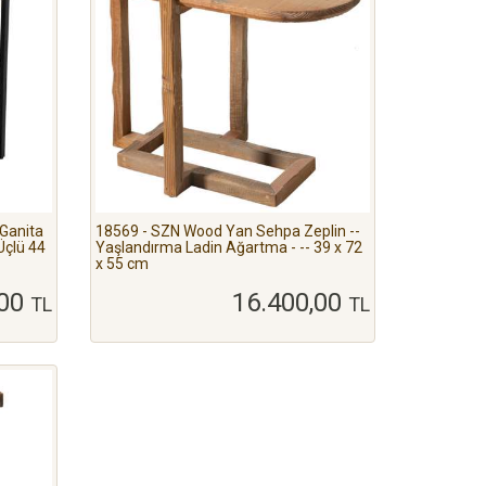
Ganita
18569 - SZN Wood Yan Sehpa Zeplin --
Üçlü 44
Yaşlandırma Ladin Ağartma - -- 39 x 72
x 55 cm
,00
16.400,00
TL
TL