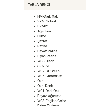
TABLA RENGI
HM-Dark Oak
SZN51-Teak
SZN02
Ağartma
Füme
Şeffaf
Patina
Beyaz Patina
Siyah Patina
W06-Black
SZN-51
W07-Oil Green
W05-Chocolate
Özel
Özel Renk
W01-Dark Oak
Beyaz Ağartma
W03-English Color
Pirinç Eskitme