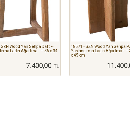
 SZN Wood Yan Sehpa Daft --
18571 - SZN Wood Yan Sehpa Pa
ırma Ladin Ağartma - -- 36 x 34
Yaşlandırma Ladin Ağartma - -- 
m
x 45 cm
7.400,00
11.400
TL