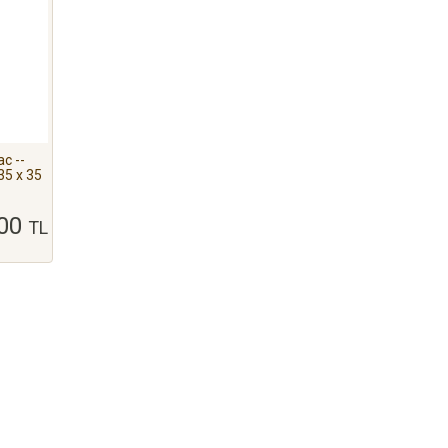
c --
35 x 35
,00
TL