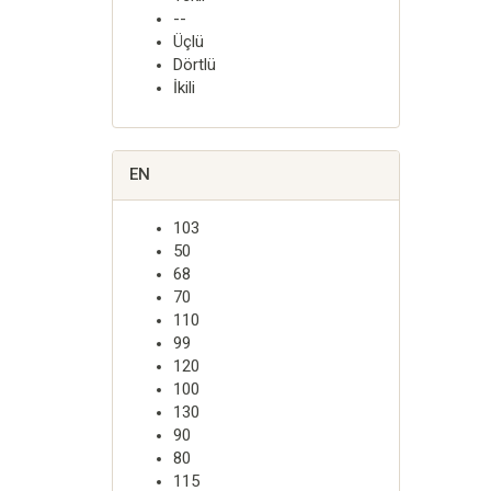
--
Üçlü
Dörtlü
İkili
EN
103
50
68
70
110
99
120
100
130
90
80
115