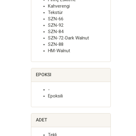
Kahverengi
Tekstür
SZN-66
SZN-92
SZN-84
SZN-72-Dark Walnut
SZN-88
HM-Walnut
EPOKSI
-
Epoksili
ADET
Tekli