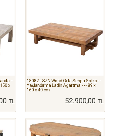
nita --
18082 - SZN Wood Orta Sehpa Sotka --
 150 x
Yaşlandırma Ladin Ağartma - -- 89 x
160 x 40 cm
,00
52.900,00
TL
TL