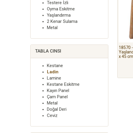
Testere İzli
Oyma Eskitme
Yaşlandırma
2 Kenar Sulama
Metal
18570 -
TABLA CINSI
Yaşland
x 45 c
Kestane
Ladin
Lamine
Kestane Eskitme
Kayın Panel
Çam Panel
Metal
Doğal Deri
Ceviz