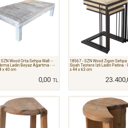
 SZN Wood Orta Sehpa Wall --
18567 - SZN Wood Zigon Sehpa 
ırma Ladin Beyaz Ağartma - --
Siyah Testere İzli Ladin Patina - 
4 x 40 cm
x 44 x 63 cm
0,00
23.400
TL