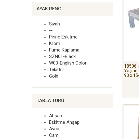
AYAK RENGI
Siyah
--
Pirinç Eskitme
Krom
Füme Kaplama
SZN01-Black
W03-English Color
18506 -
Tekstür
Yaşland
90 x 15
Gold
TABLA TÜRÜ
Ahşap
Eskitme Ahşap
Ayna
Cam