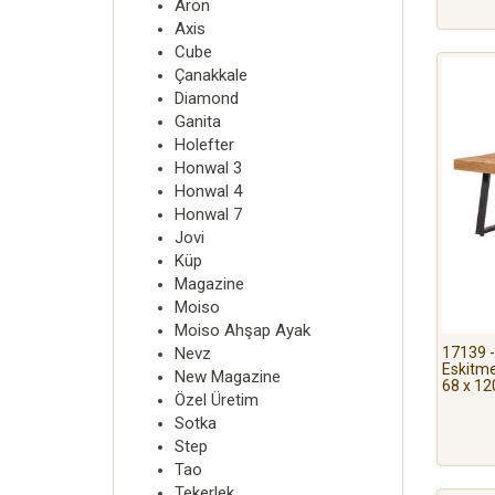
Aron
Axis
Cube
Çanakkale
Diamond
Ganita
Holefter
Honwal 3
Honwal 4
Honwal 7
Jovi
Küp
Magazine
Moiso
Moiso Ahşap Ayak
Nevz
17139 -
Eskitme
New Magazine
68 x 12
Özel Üretim
Sotka
Step
Tao
Tekerlek