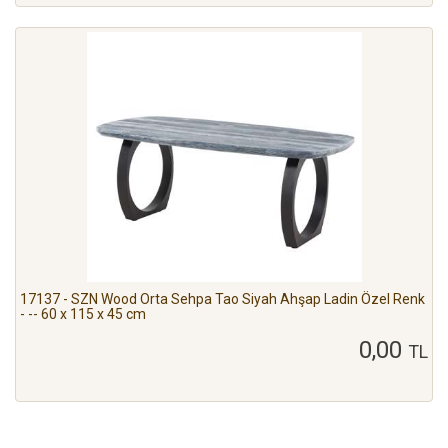
Sehpa
MODEL
Kestane
Pota
Aron
Axis
Cube
Çanakkale
Diamond
Ganita
17137 - SZN Wood Orta Sehpa Tao Siyah Ahşap Ladin Özel Renk
Holefter
- -- 60 x 115 x 45 cm
Honwal
0,00
3
TL
Honwal
4
Honwal
7