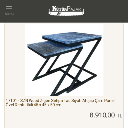
Menu
İLETIŞIM
Kategoriler
TÜR
Kütük
Sehpa
Orta
17101 - SZN Wood Zigon Sehpa Tao Siyah Ahşap Çam Panel
Özel Renk - İkili 45 x 45 x 50 cm
Sehpa
Yan
8.910,00
TL
Sehpa
Zigon